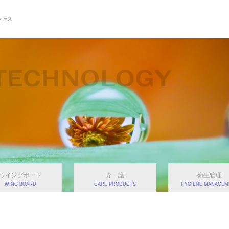
クセス
ウイングボード
介 護
衛生管理
WING BOARD
CARE PRODUCTS
HYGIENE MANAGEM