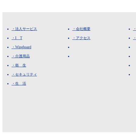
・法人サービス
・会社概要
・I T
・アクセス
・Wingboard
・介護用品
・衛 生
・セキュリティ
・生 活